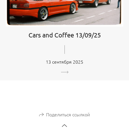
Cars and Coffee 13/09/25
13 сентября 2025
Поделиться ссылкой