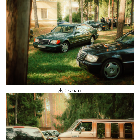
Скачать