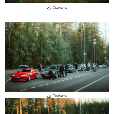
Скачать
Скачать