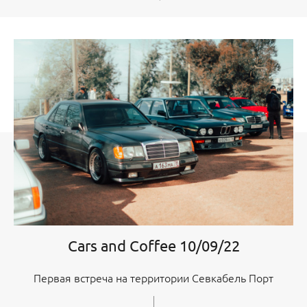
Cars and Coffee 10/09/22
Первая встреча на территории Севкабель Порт