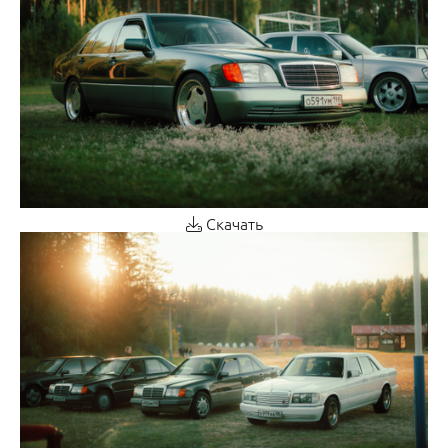
Скачать