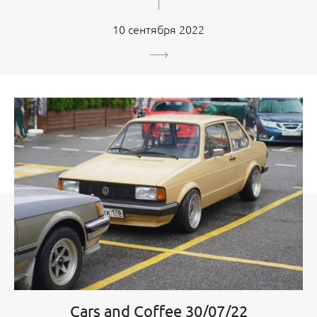
10 сентября 2022
Cars and Coffee 30/07/22