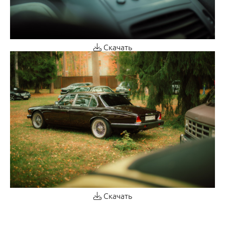
Скачать
Скачать