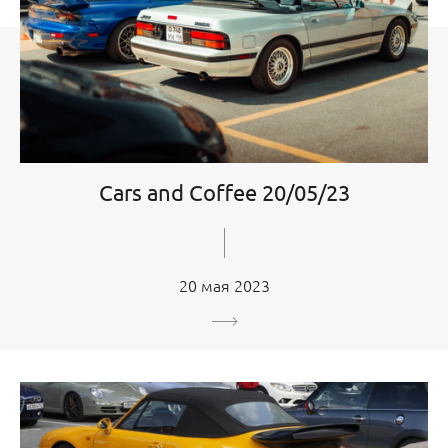
Cars and Coffee 20/05/23
20 мая 2023